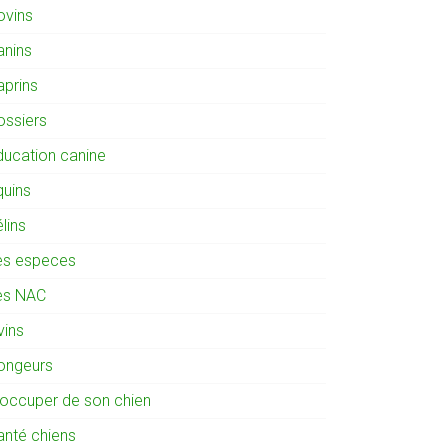
ovins
anins
aprins
ossiers
ducation canine
quins
lins
es especes
es NAC
vins
ongeurs
'occuper de son chien
anté chiens