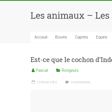
Skip
to
Les animaux – Les
content
Acceuil
Bovins
Caprins
Equins
Est-ce que le cochon d’Ind
Pascal
Rongeurs
10 février 2023
0 commentaire