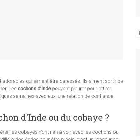
 adorables qui aiment être caressés. Ils aiment sortir de
cher. Les
cochons d’Inde
peuvent pleurer pour attirer
quelques semaines avec eux, une relation de confiance
ochon d’Inde ou du cobaye ?
rer, les cobayes n’ont rien à voir avec les cochons ou
rdillère des Andes pour être précis, c’est un rongeur de