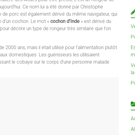
aujourd’hui. Ce nom lui a été donné par Christophe
om de porc est également dérivé du même navigateur, qui
ui d’un cochon. Le mot «
cochon d’Inde
» est dérivé du
Ve
s pour décrire un type de rongeur très similaire que l’on
Po
2000 ans, mais il était utilisé pour l’alimentation plutôt
Es
x domestiques. Les guérisseurs les utilisaient
m
sant le cobaye sur le corps d’une personne malade
V
l
Po
Ac
A