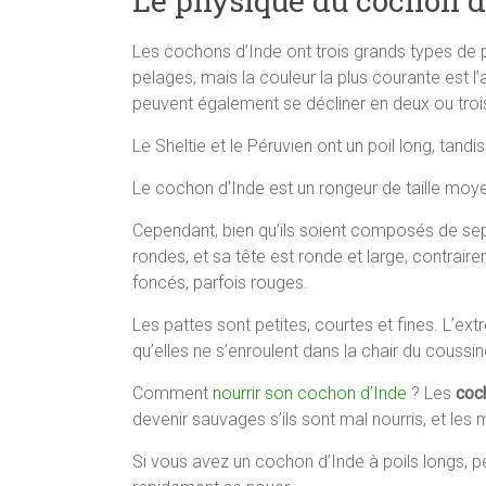
Le physique du cochon d
Les cochons d’Inde ont trois grands types de p
pelages, mais la couleur la plus courante est 
peuvent également se décliner en deux ou troi
Le Sheltie et le Péruvien ont un poil long, tandi
Le cochon d’Inde est un rongeur de taille moy
Cependant, bien qu’ils soient composés de sept o
rondes, et sa tête est ronde et large, contraire
foncés, parfois rouges.
Les pattes sont petites, courtes et fines. L’extr
qu’elles ne s’enroulent dans la chair du coussin
Comment
nourrir son cochon d’Inde
? Les
coc
devenir sauvages s’ils sont mal nourris, et le
Si vous avez un cochon d’Inde à poils longs, pe