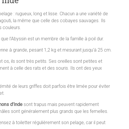
’Inde
elage : rugueux, long et lisse. Chacun a une variété de
l’agouti, la même que celle des cobayes sauvages. Ils
s couleurs.
s que l’Abyssin est un membre de la famille à poil dur.
enne à grande, pesant 1,2 kg et mesurant jusqu’à 25 cm.
s, ils sont très petits. Ses oreilles sont petites et
ment à celle des rats et des souris. Ils ont des yeux
émité de leurs griffes doit parfois être limée pour éviter
et.
hons d’Inde
sont trapus mais peuvent rapidement
s mâles sont généralement plus grands que les femelles.
nsez à toiletter régulièrement son pelage, car il peut