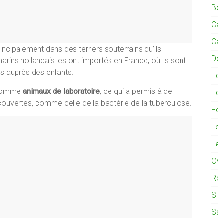
B
C
C
incipalement dans des terriers souterrains qu’ils
D
rins hollandais les ont importés en France, où ils sont
 auprès des enfants.
E
s comme
animaux de laboratoire
, ce qui a permis à de
E
couvertes, comme celle de la bactérie de la tuberculose.
Fé
L
L
O
R
S
S