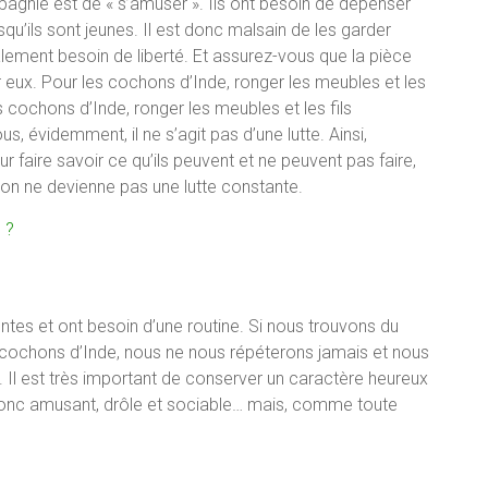
nie est de « s’amuser ». Ils ont besoin de dépenser
squ’ils sont jeunes. Il est donc malsain de les garder
lement besoin de liberté. Et assurez-vous que la pièce
r eux. Pour les cochons d’Inde, ronger les meubles et les
s cochons d’Inde, ronger les meubles et les fils
s, évidemment, il ne s’agit pas d’une lutte. Ainsi,
r faire savoir ce qu’ils peuvent et ne peuvent pas faire,
tion ne devienne pas une lutte constante.
 ?
entes et ont besoin d’une routine. Si nous trouvons du
 cochons d’Inde, nous ne nous répéterons jamais et nous
 Il est très important de conserver un caractère heureux
 donc amusant, drôle et sociable… mais, comme toute