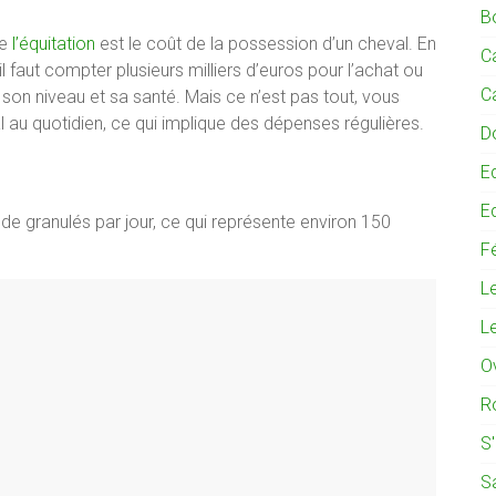
B
de
l’équitation
est le coût de la possession d’un cheval. En
C
l faut compter plusieurs milliers d’euros pour l’achat ou
C
, son niveau et sa santé. Mais ce n’est pas tout, vous
l au quotidien, ce qui implique des dépenses régulières.
D
E
E
de granulés par jour, ce qui représente environ 150
Fé
L
L
O
R
S
S