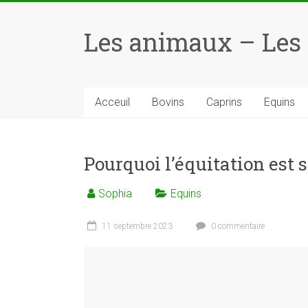
Skip
to
Les animaux – Les
content
Acceuil
Bovins
Caprins
Equins
Pourquoi l’équitation est s
Sophia
Equins
11 septembre 2023
0 commentaire