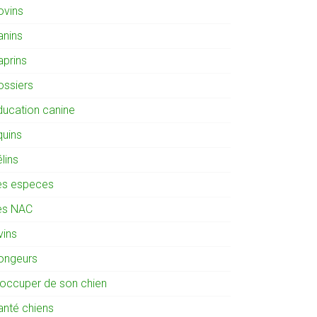
ovins
anins
aprins
ossiers
ducation canine
quins
lins
es especes
es NAC
vins
ongeurs
'occuper de son chien
anté chiens