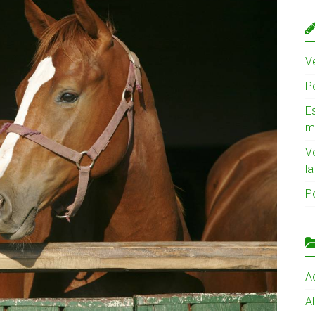
Ve
Po
Es
m
V
l
Po
Ac
A