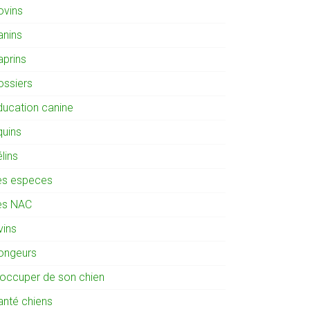
ovins
anins
aprins
ossiers
ducation canine
quins
lins
es especes
es NAC
vins
ongeurs
'occuper de son chien
anté chiens