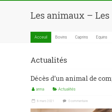
Skip
to
Les animaux – Les
content
Acceuil
Bovins
Caprins
Equins
Actualités
Décès d’un animal de comp
anna
Actualités
8 mars 2021
0 commentaire