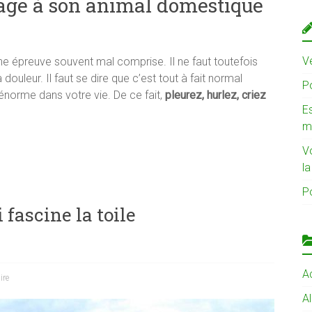
e à son animal domestique
Ve
e épreuve souvent mal comprise. Il ne faut toutefois
 douleur. Il faut se dire que c’est tout à fait normal
Po
 énorme dans votre vie. De ce fait,
pleurez, hurlez, criez
Es
m
V
l
Po
 fascine la toile
Ac
ire
A