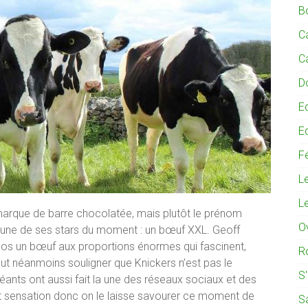
B
C
C
D
E
E
Fé
L
L
e marque de barre chocolatée, mais plutôt le prénom
O
 l’une de ses stars du moment : un bœuf XXL. Geoff
os un bœuf aux proportions énormes qui fascinent,
R
aut néanmoins souligner que Knickers n’est pas le
S
géants ont aussi fait la une des réseaux sociaux et des
fait sensation donc on le laisse savourer ce moment de
S