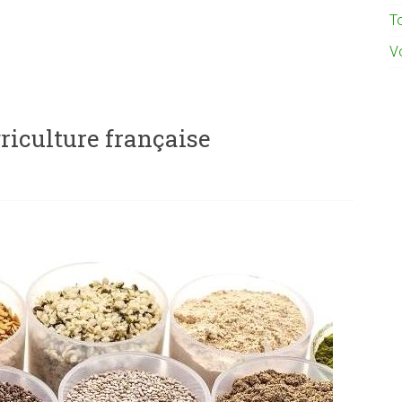
To
Vo
griculture française