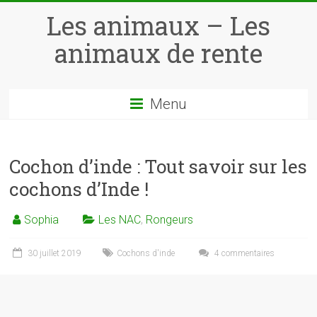
Skip
Les animaux – Les
to
content
animaux de rente
Menu
Cochon d’inde : Tout savoir sur les
cochons d’Inde !
Sophia
Les NAC
,
Rongeurs
30 juillet 2019
Cochons d'inde
4 commentaires