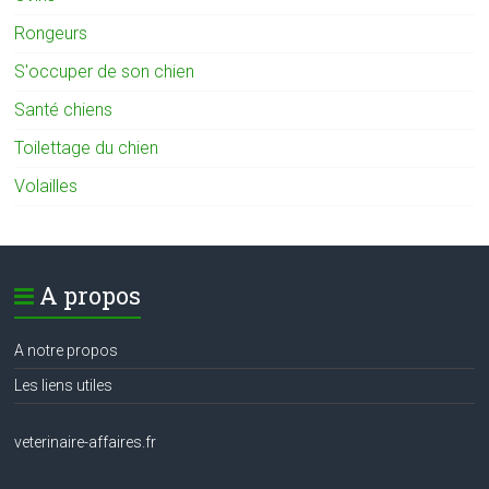
Rongeurs
S'occuper de son chien
Santé chiens
Toilettage du chien
Volailles
A propos
A notre propos
Les liens utiles
veterinaire-affaires.fr