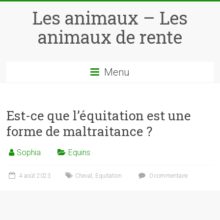
Skip
Les animaux – Les
to
content
animaux de rente
Menu
Est-ce que l’équitation est une
forme de maltraitance ?
Sophia
Equins
4 août 2023
Cheval
,
Equitation
0 commentaire