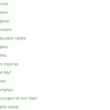
ovins
anins
aprins
ossiers
ducation canine
quins
lins
es especes
es NAC
vins
ongeurs
'occuper de son chien
anté chiens