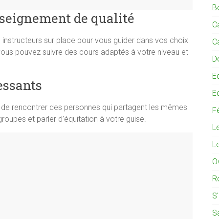
B
nseignement de qualité
C
 instructeurs sur place pour vous guider dans vos choix
C
 vous pouvez suivre des cours adaptés à votre niveau et
D
E
essants
E
té de rencontrer des personnes qui partagent les mêmes
Fé
roupes et parler d’équitation à votre guise.
L
L
O
R
S
S