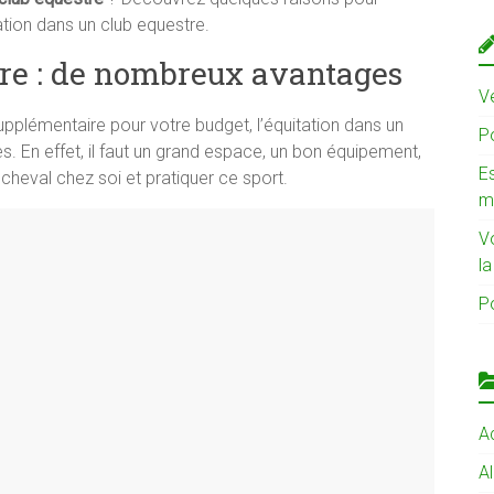
tation dans un club equestre.
tre : de nombreux avantages
Ve
pplémentaire pour votre budget, l’équitation dans un
Po
 En effet, il faut un grand espace, un bon équipement,
Es
heval chez soi et pratiquer ce sport.
m
V
l
Po
Ac
A