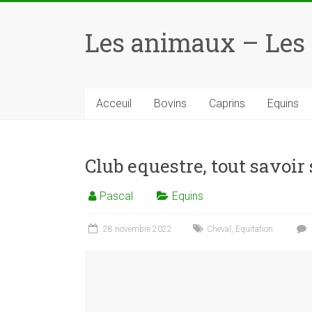
Skip
to
Les animaux – Les
content
Acceuil
Bovins
Caprins
Equins
Club equestre, tout savoir 
Pascal
Equins
28 novembre 2022
Cheval
,
Equitation