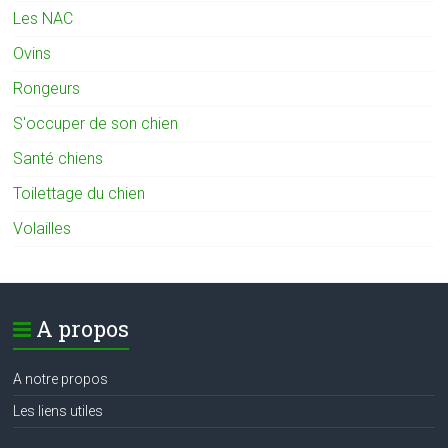
Les NAC
Ovins
Rongeurs
S'occuper de son chien
Santé chiens
Toilettage du chien
Volailles
A propos
A notre propos
Les liens utiles