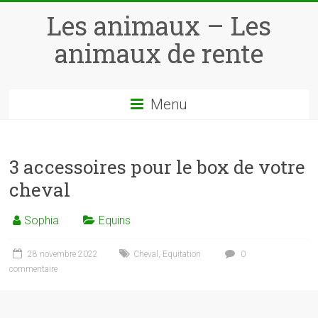
Skip
Les animaux – Les
to
content
animaux de rente
Menu
3 accessoires pour le box de votre
cheval
Sophia
Equins
28 novembre 2022
Cheval
,
Equitation
0
commentaire