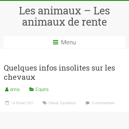
Skip
Les animaux – Les
to
content
animaux de rente
Menu
Quelques infos insolites sur les
chevaux
anna
Equins
14 février 2021
Cheval
,
Equitation
0 commentaire