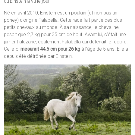
qu’Einstein a vu le jour.
Né en avril 2010, Einstein est un poulain (et non pas un
poney) d’origine Falabella. Cette race fait partie des plus
petits chevaux au monde. À sa naissance, le cheval ne
pesait que 2,7 kg pour 35 cm de haut. Avant lui, c’était une
jument alezane, également Falabella qui détenait le record.
Celle-ci
mesurait 44,5 cm pour 26 kg
à l’âge de 5 ans. Elle a
depuis été détrônée par Einstein.