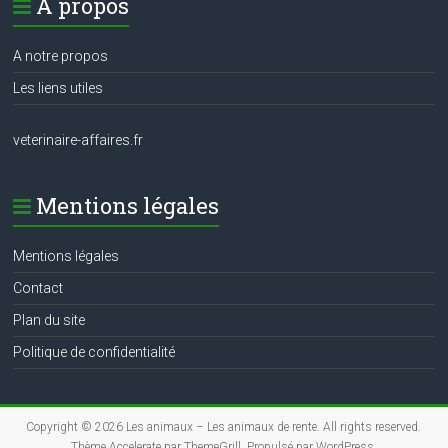
A propos
A notre propos
Les liens utiles
veterinaire-affaires.fr
Mentions légales
Mentions légales
Contact
Plan du site
Politique de confidentialité
Copyright © 2026
Les animaux – Les animaux de rente
. All rights reserved.
Thème
Accelerate
par ThemeGrill. Propulsé par
WordPress
.