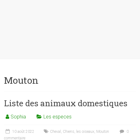
Mouton
Liste des animaux domestiques
Sophia
Les especes
10 août 2022
Cheval
,
Chiens
,
les oiseaux
,
Mouton
0
commentaire