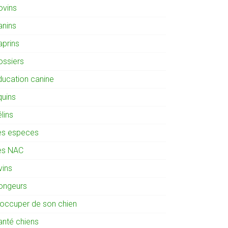
ovins
anins
aprins
ossiers
ducation canine
quins
lins
es especes
es NAC
vins
ongeurs
'occuper de son chien
anté chiens