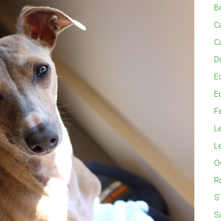
B
C
C
D
E
E
Fé
L
L
O
R
S
S