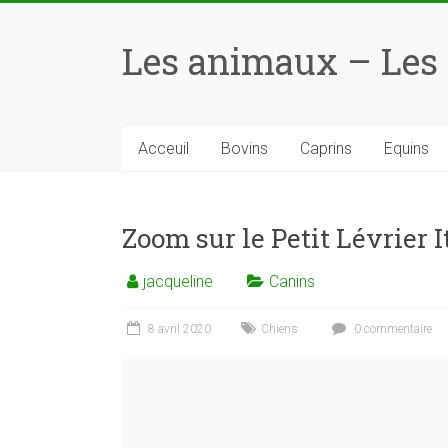
Skip
to
Les animaux – Les
content
Acceuil
Bovins
Caprins
Equins
Zoom sur le Petit Lévrier I
jacqueline
Canins
8 avril 2020
Chiens
0 commentaire