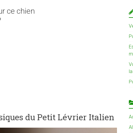
ur ce chien
?
Ve
Po
Es
m
V
l
Po
iques du Petit Lévrier Italien
Ac
A