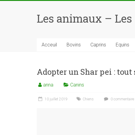
Skip
to
Les animaux – Les
content
Acceuil
Bovins
Caprins
Equins
Adopter un Shar pei : tout
anna
Canins
10 juillet 2019
Chiens
0 commentaire