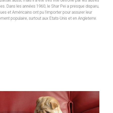
ttait aussi, mais il a été très vite détrôné par les autres
ves. Dans les années 1960, le Shar Pei a presque disparu,
ues et Américains ont pu l’importer pour assurer leur
ment populaire, surtout aux Etats-Unis et en Angleterre.