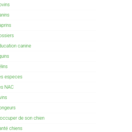
ovins
anins
aprins
ossiers
ducation canine
quins
lins
es especes
es NAC
vins
ongeurs
'occuper de son chien
anté chiens