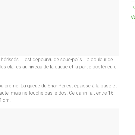
To
Vo
t hérissés. Il est dépourvu de sous-poils. La couleur de
us claires au niveau de la queue et la partie postérieure
 ou crème. La queue du Shar Pei est épaisse à la base et
 haute, mais ne touche pas le dos. Ce canin fait entre 16
54 cm.