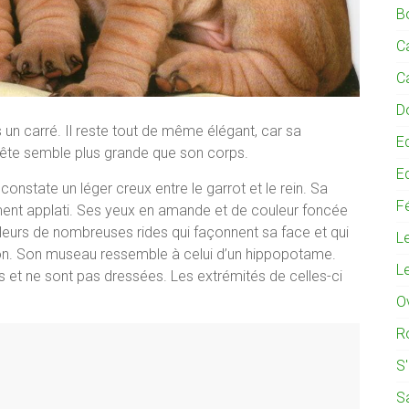
B
C
C
D
un carré. Il reste tout de même élégant, car sa
E
 tête semble plus grande que son corps.
E
onstate un léger creux entre le garrot et le rein. Sa
Fé
ement applati. Ses yeux en amande et de couleur foncée
illeurs de nombreuses rides qui façonnent sa face et qui
L
non. Son museau ressemble à celui d’un hippopotame.
L
es et ne sont pas dressées. Les extrémités de celles-ci
O
R
S
S