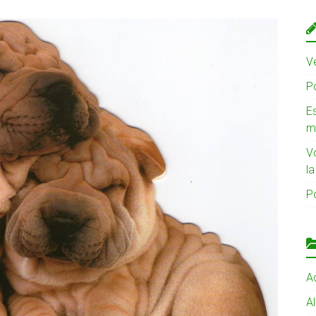
Ve
Po
Es
m
V
l
Po
Ac
A