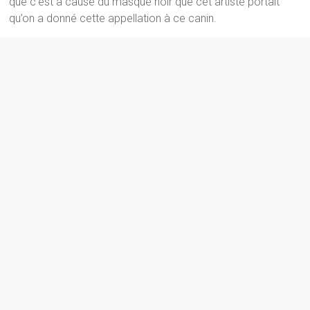
que c’est à cause du masque noir que cet artiste portait
qu’on a donné cette appellation à ce canin.