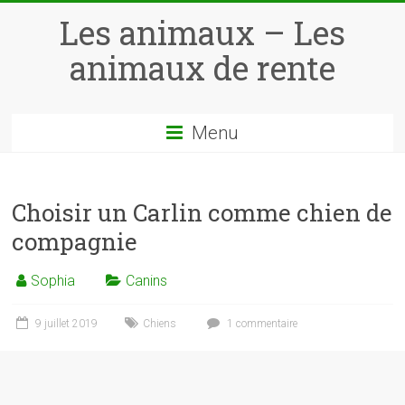
Skip
Les animaux – Les
to
content
animaux de rente
Menu
Choisir un Carlin comme chien de
compagnie
Sophia
Canins
9 juillet 2019
Chiens
1 commentaire