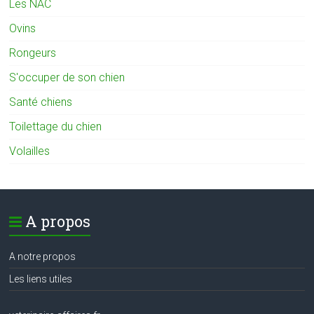
Les NAC
Ovins
Rongeurs
S'occuper de son chien
Santé chiens
Toilettage du chien
Volailles
A propos
A notre propos
Les liens utiles