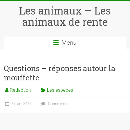
Skip
Les animaux – Les
to
content
animaux de rente
Menu
Questions – réponses autour la
mouffette
Redaction
Les especes
2 mars 2021
1 commentaire