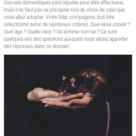
Ces rats domestiques sont réputés pour être affectueux,
mais il ne faut pas se précipiter lors du choix de celui que
vous allez adopter. Votre futur compagnon doit être
sélectionné selon de nombreux critères. Quel sexe choisir ?
Quel âge ? Quelle race ? Où acheter son rat ? Ce sont
quelques-uns des questions auxquels nous allons apporter
des réponses dans ce dossier.