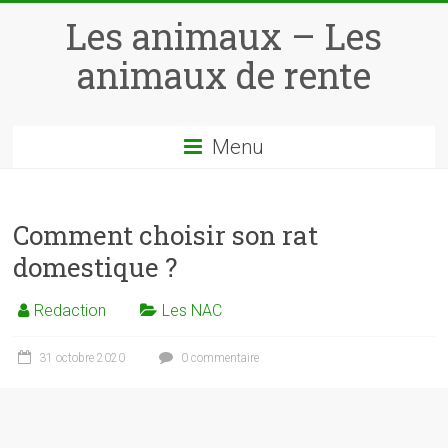
Skip
Les animaux – Les
to
content
animaux de rente
Menu
Comment choisir son rat
domestique ?
Redaction
Les NAC
31 octobre 2020
0 commentaire