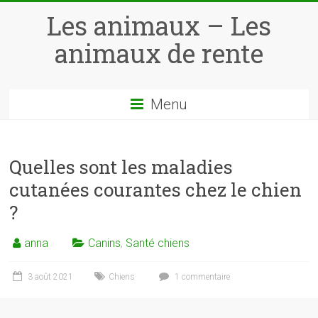
Skip
Les animaux – Les
to
content
animaux de rente
Menu
Quelles sont les maladies
cutanées courantes chez le chien
?
anna
Canins
,
Santé chiens
3 août 2021
Chiens
1 commentaire