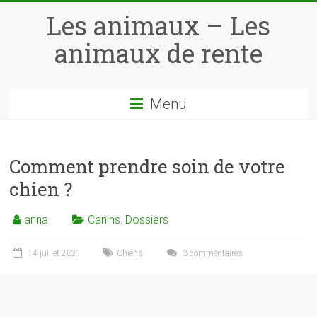
Skip
Les animaux – Les
to
content
animaux de rente
Menu
Comment prendre soin de votre
chien ?
anna
Canins
,
Dossiers
14 juillet 2021
Chiens
3 commentaires