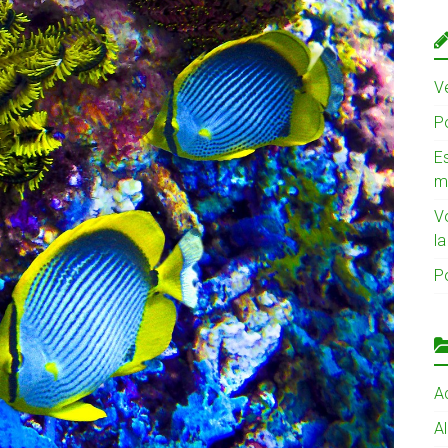
Ve
Po
Es
m
V
l
Po
Ac
A