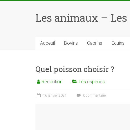
Skip
to
Les animaux – Les
content
Acceuil
Bovins
Caprins
Equins
Quel poisson choisir ?
Redaction
Les especes
16 janvier 2021
0 commentaire