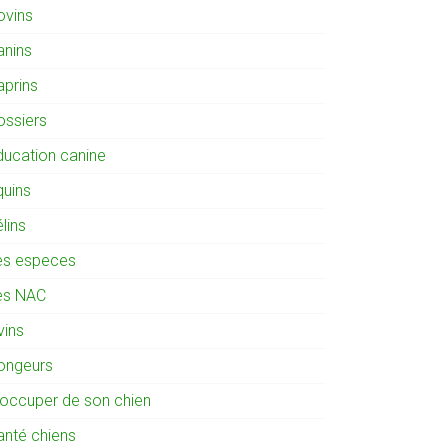
ovins
anins
aprins
ossiers
ducation canine
quins
lins
es especes
es NAC
vins
ongeurs
'occuper de son chien
anté chiens