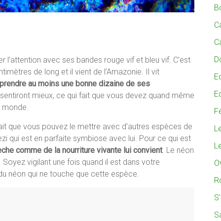
B
C
C
D
 l’attention avec ses bandes rouge vif et bleu vif. C’est
imètres de long et il vient de l’Amazonie. Il vit
E
prendre au moins une bonne dizaine de ses
E
se sentiront mieux, ce qui fait que vous devez quand même
it monde.
Fé
 fait que vous pouvez le mettre avec d’autres espèces de
L
ezi qui est en parfaite symbiose avec lui. Pour ce qui est
L
sèche comme de la nourriture vivante lui convient
. Le néon
Soyez vigilant une fois quand il est dans votre
O
 du néon qui ne touche que cette espèce.
R
S
S