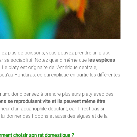
lez plus de poissons, vous pouvez prendre un platy.
par sa sociabilité. Notez quand même que
les espèces
. Le platy est originaire de l’Amérique centrale,
qu’au Honduras, ce qui explique en partie les différentes
arium, donc pensez à prendre plusieurs platy avec des
ns se reproduisent vite et ils peuvent même être
nheur d’un aquariophile débutant, car il n’est pas si
lui donner des flocons et aussi des algues et de la
ment choisir son rat domestique ?