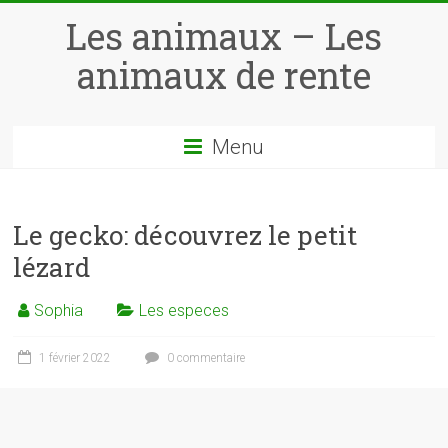
Skip
Les animaux – Les
to
content
animaux de rente
Menu
Le gecko: découvrez le petit
lézard
Sophia
Les especes
1 février 2022
0 commentaire