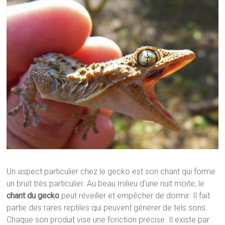
Un aspect particulier chez le gecko est son chant qui forme
un bruit très particulier. Au beau milieu d’une nuit moite, le
chant du gecko
peut réveiller et empêcher de dormir. Il fait
partie des rares reptiles qui peuvent générer de tels sons.
Chaque son produit vise une fonction précise. Il existe par