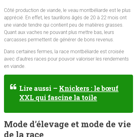
Côté production de viande, le veau montbéliarde est le plus
apprécié. En effet, les taurillons âgés de 20 à 22 mois ont
une viande tendre qui contient peu de matières grasses.
Quant aux vaches ne pouvant plus mettre bas, leurs
carcasses permettent de générer de bons revenus.
Dans certaines fermes, la race montbéliarde est croisée
avec d’autres races pour pouvoir valoriser les rendements
en viande.
Lire aussi –
Knickers : le bœuf
XXL qui fascine la toile
Mode d’élevage et mode de vie
de la race