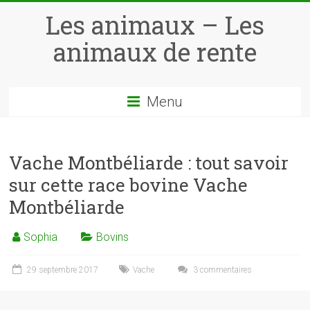
Skip
Les animaux – Les
to
content
animaux de rente
Menu
Vache Montbéliarde : tout savoir
sur cette race bovine Vache
Montbéliarde
Sophia
Bovins
29 septembre 2017
Vache
3 commentaires