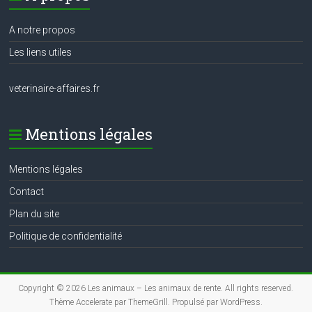
A notre propos
Les liens utiles
veterinaire-affaires.fr
Mentions légales
Mentions légales
Contact
Plan du site
Politique de confidentialité
Copyright © 2026
Les animaux – Les animaux de rente
. All rights reserved.
Thème
Accelerate
par ThemeGrill. Propulsé par
WordPress
.