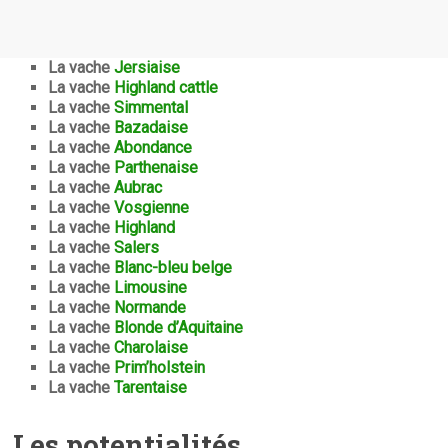
La vache
Jersiaise
La vache
Highland cattle
La vache
Simmental
La vache
Bazadaise
La vache
Abondance
La vache
Parthenaise
La vache
Aubrac
La vache
Vosgienne
La vache
Highland
La vache
Salers
La vache
Blanc-bleu belge
La vache
Limousine
La vache
Normande
La vache
Blonde d’Aquitaine
La vache
Charolaise
La vache
Prim’holstein
La vache
Tarentaise
Les potentialités