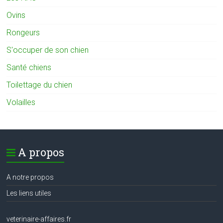
Ovins
Rongeurs
S'occuper de son chien
Santé chiens
Toilettage du chien
Volailles
A propos
A notre propos
Les liens utiles
veterinaire-affaires.fr