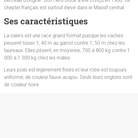
berceau d’origine. Son Herd Book a été conçu en 1906. Le
cheptel français est surtout élevé dans le Massif central.
Ses caractéristiques
La salers est une race grand format puisque les vaches
peuvent toiser 1, 40 m au garrot contre 1, 50 m chez les
taureaux. Elles pèsent, en moyenne, 700 à 800 kg contre 1
000 à 1 300 kg chez les mâles.
Leurs poils est légèrement frisés et leur robe est toujours
uniforme, de couleur fauve acajou. Seuls leurs onglons sont
de couleur noire.