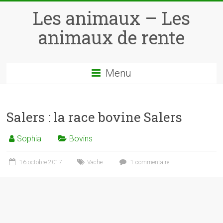
Skip
Les animaux – Les
to
content
animaux de rente
Menu
Salers : la race bovine Salers
Sophia
Bovins
16 octobre 2017
Vache
1 commentaire