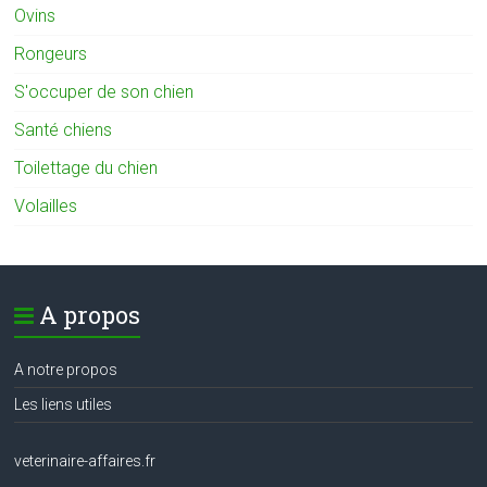
Ovins
Rongeurs
S'occuper de son chien
Santé chiens
Toilettage du chien
Volailles
A propos
A notre propos
Les liens utiles
veterinaire-affaires.fr