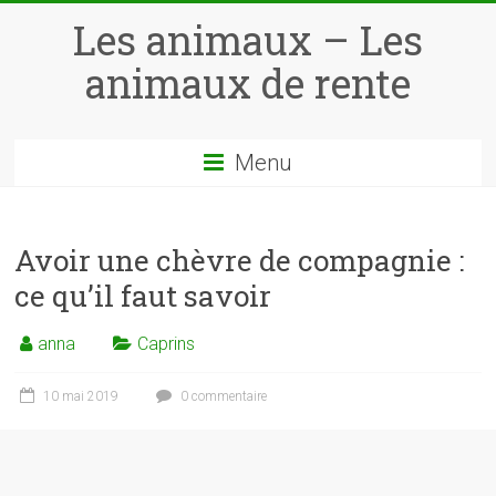
Skip
Les animaux – Les
to
content
animaux de rente
Menu
Avoir une chèvre de compagnie :
ce qu’il faut savoir
anna
Caprins
10 mai 2019
0 commentaire