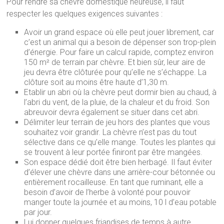
Pour rendre sa chèvre domestique heureuse, il faut
respecter les quelques exigences suivantes :
Avoir un grand espace où elle peut jouer librement, car
c’est un animal qui a besoin de dépenser son trop-plein
d’énergie. Pour faire un calcul rapide, comptez environ
150 m² de terrain par chèvre. Et bien sûr, leur aire de
jeu devra être clôturée pour qu’elle ne s’échappe. La
clôture soit au moins être haute d’1,30 m.
Etablir un abri où la chèvre peut dormir bien au chaud, à
l’abri du vent, de la pluie, de la chaleur et du froid. Son
abreuvoir devra également se situer dans cet abri.
Délimiter leur terrain de jeu hors des plantes que vous
souhaitez voir grandir. La chèvre n’est pas du tout
sélective dans ce qu’elle mange. Toutes les plantes qui
se trouvent à leur portée finiront par être mangées.
Son espace dédié doit être bien herbagé. Il faut éviter
d’élever une chèvre dans une arrière-cour bétonnée ou
entièrement rocailleuse. En tant que ruminant, elle a
besoin d’avoir de l’herbe à volonté pour pouvoir
manger toute la journée et au moins, 10 l d’eau potable
par jour.
Lui donner quelques friandises de temps à autre