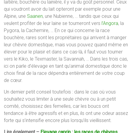
laitière, bouchère ou lainière, il y va du goût personnel. Ceux
qui voudront avoir du lait opteront par exemple pour une
Alpine, une
Saanen
, une Nubienne, … tandis que ceux qui
veulent profiter de leur laine se tourneront vers
l’Angora
, la
Pygora, la Cachemire, … En ce qui concerne la race
bouchère, rares sont les propriétaires qui arrivent à manger
leur chèvre domestique, mais vous pouvez quand même en
élever pour le plaisir et dans ce cas-là, il faut vous tourner
vers le Kiko, le Texmaster, la Savannah, … Dans les trois cas,
ici on parle d’élevage en tant qu’animal domestique donc le
choix final de la race dépendra entièrement de votre coup
de cœur.
Un dernier petit conseil toutefois : dans le cas où vous
souhaitez vous limiter à une seule chèvre ou à un petit
comité, choisissez des femelles, car les boucs ont
tendance à être agressifs et en plus, ils ont une odeur assez
forte qui s’intensifie encore plus lorsqu’ils vieillissent.
Lire également –
Elevage caprin : les races de chèvres