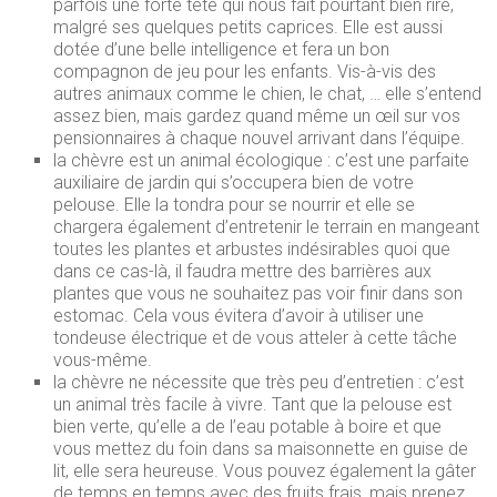
parfois une forte tête qui nous fait pourtant bien rire,
malgré ses quelques petits caprices. Elle est aussi
dotée d’une belle intelligence et fera un bon
compagnon de jeu pour les enfants. Vis-à-vis des
autres animaux comme le chien, le chat, … elle s’entend
assez bien, mais gardez quand même un œil sur vos
pensionnaires à chaque nouvel arrivant dans l’équipe.
la chèvre est un animal écologique : c’est une parfaite
auxiliaire de jardin qui s’occupera bien de votre
pelouse. Elle la tondra pour se nourrir et elle se
chargera également d’entretenir le terrain en mangeant
toutes les plantes et arbustes indésirables quoi que
dans ce cas-là, il faudra mettre des barrières aux
plantes que vous ne souhaitez pas voir finir dans son
estomac. Cela vous évitera d’avoir à utiliser une
tondeuse électrique et de vous atteler à cette tâche
vous-même.
la chèvre ne nécessite que très peu d’entretien : c’est
un animal très facile à vivre. Tant que la pelouse est
bien verte, qu’elle a de l’eau potable à boire et que
vous mettez du foin dans sa maisonnette en guise de
lit, elle sera heureuse. Vous pouvez également la gâter
de temps en temps avec des fruits frais, mais prenez